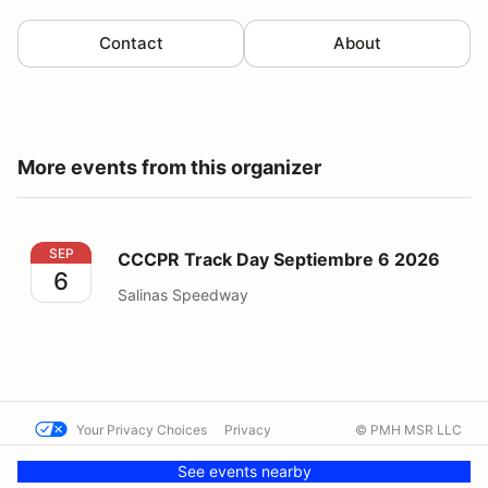
Contact
About
More events from this organizer
CCCPR Track Day Septiembre 6 2026
SEP
CCCPR Track Day Septiembre 6 2026
6
Salinas Speedway
Your Privacy Choices
Privacy
© PMH MSR LLC
Terms
Help docs
Contact us
See events nearby