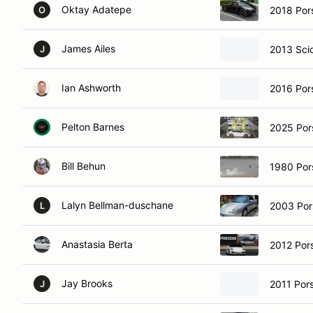
Oktay Adatepe
2018 Por
O
James Ailes
2013 Sci
J
Ian Ashworth
2016 Por
Pelton Barnes
2025 Por
Bill Behun
1980 Por
Lalyn Bellman-duschane
2003 Por
L
Anastasia Berta
2012 Por
Jay Brooks
2011 Por
J