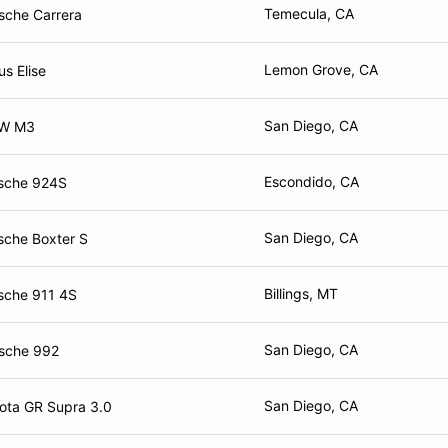
Temecula, CA
sche Carrera
Lemon Grove, CA
s Elise
San Diego, CA
W M3
Escondido, CA
sche 924S
San Diego, CA
sche Boxter S
Billings, MT
sche 911 4S
San Diego, CA
sche 992
San Diego, CA
ota GR Supra 3.0