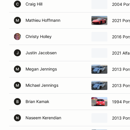
Craig Hill
2004 Por
C
Mathieu Hoffmann
2021 Por
M
Christy Holley
2016 Por
Justin Jacobsen
2021 Alfa
J
Megan Jennings
2013 Por
M
Michael Jennings
2013 Por
M
Brian Kamak
1994 Por
B
Naseem Kerendian
2013 Por
N