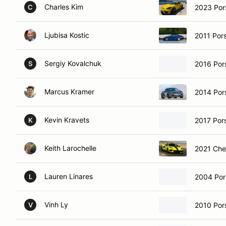
Charles Kim
2023 Por
C
Ljubisa Kostic
2011 Por
Sergiy Kovalchuk
2016 Po
S
Marcus Kramer
2014 Por
Kevin Kravets
2017 Por
K
Keith Larochelle
2021 Che
Lauren Linares
2004 Por
L
Vinh Ly
2010 Por
V