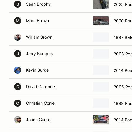
Sean Brophy
2025 Por
S
Marc Brown
2020 Por
M
William Brown
1997 BM
Jerry Bumpus
2008 Por
J
Kevin Burke
2014 Por
David Cardone
2005 Por
D
Christian Correll
1999 Por
C
Joann Cueto
2014 Por