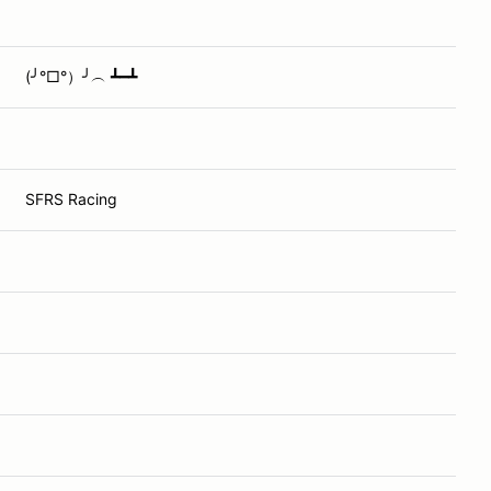
(╯°□°）╯︵ ┻━┻
SFRS Racing