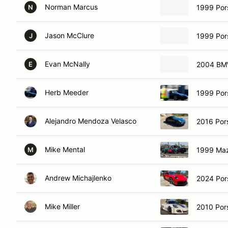
Norman Marcus
1999 Por
N
Jason McClure
1999 Por
J
Evan McNally
2004 B
E
Herb Meeder
1999 Por
Alejandro Mendoza Velasco
2016 Por
Mike Mental
1999 Maz
M
Andrew Michajlenko
2024 Por
Mike Miller
2010 Por