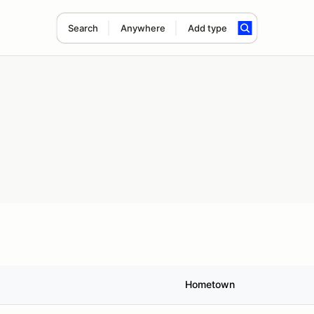
Search
Anywhere
Add type
Hometown