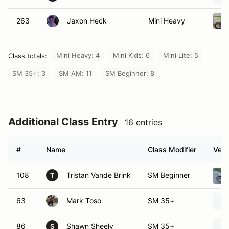
263
Jaxon Heck
Mini Heavy
Mini Heavy: 4
Mini Kids: 6
Mini Lite: 5
Class totals:
SM 35+: 3
SM AM: 11
SM Beginner: 8
Additional Class Entry
16 entries
#
Name
Class Modifier
Vehi
108
Tristan Vande Brink
SM Beginner
T
63
Mark Toso
SM 35+
86
Shawn Sheely
SM 35+
S