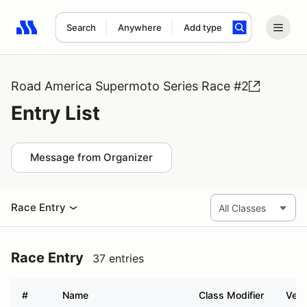
Search
Anywhere
Add type
Search results: No search term
Road America Supermoto Series Race #2
Entry List
Message from Organizer
Race Entry
Race Entry
37 entries
#
Name
Class Modifier
Vehi