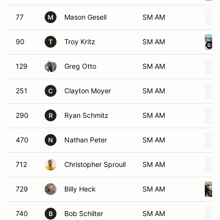
77
Mason Gesell
SM AM
M
90
Troy Kritz
SM AM
T
129
Greg Otto
SM AM
251
Clayton Moyer
SM AM
C
290
Ryan Schmitz
SM AM
R
470
Nathan Peter
SM AM
N
712
Christopher Sproull
SM AM
729
Billy Heck
SM AM
740
Bob Schilter
SM AM
B