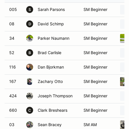
005
Sarah Parsons
SM Beginner
S
08
David Schimp
SM Beginner
D
34
Parker Naumann
SM Beginner
52
Brad Carlisle
SM Beginner
B
116
Dan Bjorkman
SM Beginner
167
Zachary Otto
SM Beginner
424
Joseph Thompson
SM Beginner
660
Clark Breshears
SM Beginner
C
03
Sean Bracey
SM AM