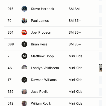
915
Steve Herbeck
SM AM
70
Paul James
SM 35+
351
Joel Propson
SM 35+
689
Brian Hess
SM 35+
B
7
Matthew Dopp
Mini Kids
M
46
Landyn Veldboom
Mini Kids
171
Dawson Williams
Mini Kids
D
319
Jase Rovik
Mini Kids
512
William Rovik
Mini Kids