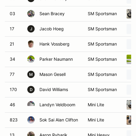
03
Sean Bracey
SM Sportsman
17
Jacob Hoeg
SM Sportsman
J
21
Hank Vossberg
SM Sportsman
34
Parker Naumann
SM Sportsman
77
Mason Gesell
SM Sportsman
M
170
David Williams
SM Sportsman
D
46
Landyn Veldboom
Mini Lite
823
Sok Sai Alan Clifton
Mini Lite
13
Aaron Rybarik
Mini Heavy