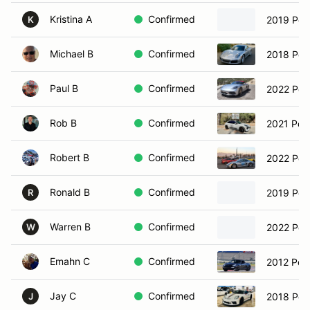
Kristina A
Confirmed
2019 Por
K
Michael B
Confirmed
2018 Por
Paul B
Confirmed
2022 Por
Rob B
Confirmed
2021 Por
Robert B
Confirmed
Ronald B
Confirmed
2019 Por
R
Warren B
Confirmed
2022 Por
W
Emahn C
Confirmed
2012 Pors
Jay C
Confirmed
2018 Por
J