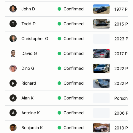
John D
Confirmed
1977 Por
Todd D
Confirmed
2015 Por
T
Christopher G
Confirmed
2023 Por
David G
Confirmed
2017 Por
Dino G
Confirmed
2022 Por
Richard I
Confirmed
2022 Por
R
Alan K
Confirmed
Porsche 
A
Antoine K
Confirmed
2006 Por
A
Benjamin K
Confirmed
2018 Por