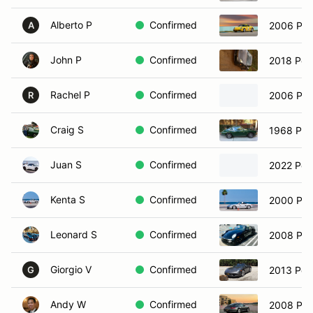
Alberto P
Confirmed
2006 Por
A
John P
Confirmed
2018 Por
Rachel P
Confirmed
2006 Por
R
Craig S
Confirmed
1968 Por
Juan S
Confirmed
2022 Por
Kenta S
Confirmed
2000 Por
Leonard S
Confirmed
2008 Por
Giorgio V
Confirmed
2013 Pors
G
Andy W
Confirmed
2008 Por