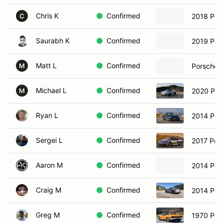
Chris K
Confirmed
2018 Por
C
Saurabh K
Confirmed
2019 Por
Matt L
Confirmed
Porsche 
M
Michael L
Confirmed
2020 Por
M
Ryan L
Confirmed
2014 Por
Sergei L
Confirmed
2017 Por
Aaron M
Confirmed
2014 Por
Craig M
Confirmed
2014 Por
Greg M
Confirmed
1970 Por