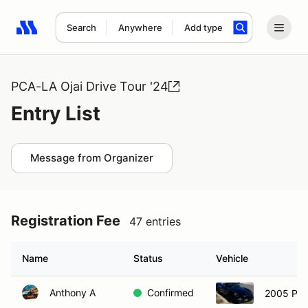
Search
Anywhere
Add type
Search results: No search term
PCA-LA Ojai Drive Tour '24
Entry List
Message from Organizer
Registration Fee
47 entries
Name
Status
Vehicle
Anthony A
Confirmed
2005 Por