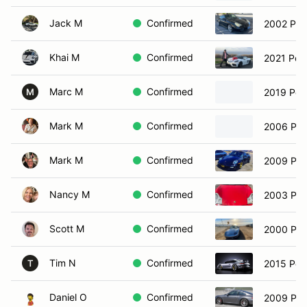
Jack M
Confirmed
2002 Por
Khai M
Confirmed
2021 Por
Marc M
Confirmed
2019 Por
M
Mark M
Confirmed
2006 Por
Mark M
Confirmed
2009 Por
Nancy M
Confirmed
2003 Por
Scott M
Confirmed
2000 Por
Tim N
Confirmed
2015 Por
T
Daniel O
Confirmed
2009 Por